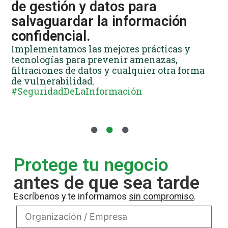
a
de gestión y datos para
im
salvaguardar la información
ga
confidencial.
su
Implementamos las mejores prácticas y
Ayu
tecnologías para prevenir amenazas,
la c
filtraciones de datos y cualquier otra forma
segu
de vulnerabilidad.
frau
#SeguridadDeLaInformación
#Se
Protege tu negocio
antes de que sea tarde
Escríbenos y te informamos
sin compromiso
.