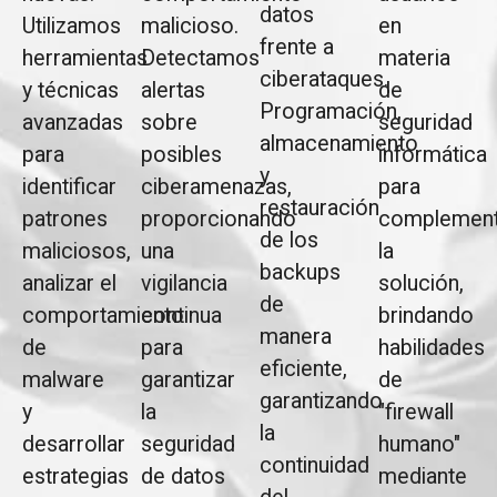
datos
Utilizamos
malicioso.
en
frente a
herramientas
Detectamos
materia
ciberataques.
y técnicas
alertas
de
Programación,
avanzadas
sobre
seguridad
almacenamiento
para
posibles
informática
y
identificar
ciberamenazas,
para
restauración
patrones
proporcionando
complement
de los
maliciosos,
una
la
backups
analizar el
vigilancia
solución,
de
comportamiento
continua
brindando
manera
de
para
habilidades
eficiente,
malware
garantizar
de
garantizando
y
la
"firewall
la
desarrollar
seguridad
humano"
continuidad
estrategias
de datos
mediante