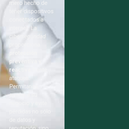
mero hecho de
tener dispositivos
conectados a
internet. La
ciberseguridad
proporciona
protección
preventiva y
reactiva
frente
ataques.
Permítanos
ayudar a su
negocio y evite
pérdidas no sólo
de datos y