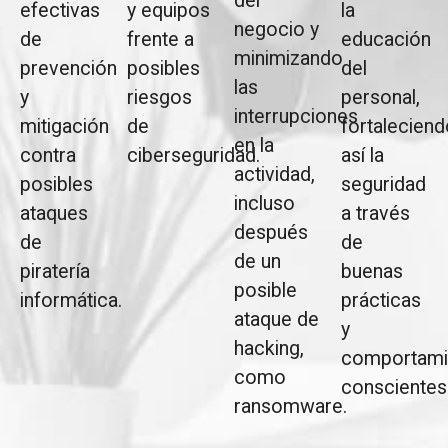
del
efectivas
y equipos
la
negocio y
de
frente a
educación
minimizando
prevención
posibles
del
las
y
riesgos
personal,
interrupciones
mitigación
de
fortalecien
en la
contra
ciberseguridad.
así la
actividad,
posibles
seguridad
incluso
ataques
a través
después
de
de
de un
piratería
buenas
posible
informática.
prácticas
ataque de
y
hacking,
comportami
como
conscientes
ransomware.