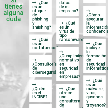
los
informátic
si
¿Qué
datos
tienes
es un
de mi
ataque
empresa?
alguna
de
¿Cómo
duda
phishing
asegurar
y
¿Qué
la
smishing?
es un
informació
virus de
confidenci
tipo
¿Qué
ransomware?
es un
¿Qué
cortafuegos?
incluye
la
¿Cumplimiento
formación
normativo
de
¿Consultoría
en
seguridad
de
seguridad
informátic
ciberseguridad?
en
empresas?
¿Qué
es un
¿Quién
¿Qué
malware,
es el
ofrece
virus,
INCIBE?
una
gusanos
consultora
y