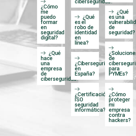
de
troyanos?
ciberseguridad?
¿Cómo
me
¿Qué
puedo
¿Qué
es una
formar
es el
vulnerabili
en
robo de
de
seguridad
identidad
seguridad?
digital?
en
línea?
¿Qué
¿Solucione
hace
de
una
¿Ciberseguridad
cibersegur
empresa
en
para
de
España?
PYMEs?
ciberseguridad?
¿Certificación
¿Cómo
ISO
proteger
seguridad
mi
informática?
empresa
contra
hackers?