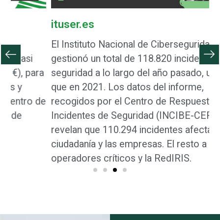
ituser.es
e
El Instituto Nacional de Ciberseguridad
U
gestionó un total de 118.820 incidencias de
t
a
seguridad a lo largo del año pasado, un 9%
p
que en 2021. Los datos del informe,
p
de
recogidos por el Centro de Respuesta a
j
Incidentes de Seguridad (INCIBE-CERT),
p
revelan que 110.294 incidentes afectaron a la
p
ciudadanía y las empresas. El resto a
a
operadores críticos y la RedIRIS.
c
e