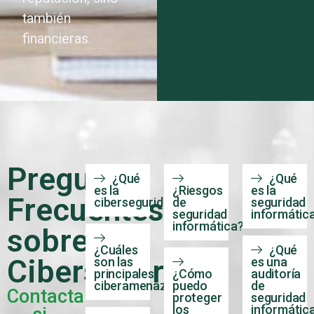
reputación, sino
también
financieras.
Preguntas
¿Qué
¿Qué
es la
¿Riesgos
es la
Frecuentes
ciberseguridad?
de
seguridad
seguridad
informátic
informática?
sobre
¿Cuáles
¿Qué
Ciberseguridad
son las
es una
principales
¿Cómo
auditoría
ciberamenazas?
puedo
de
Contacta
proteger
seguridad