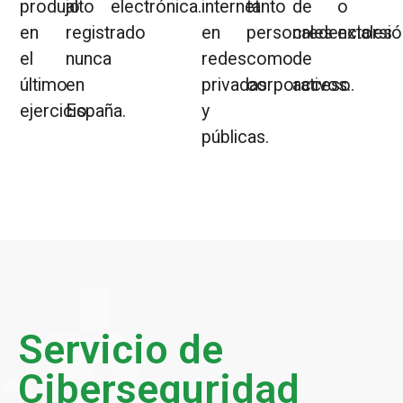
produjo
alto
electrónica.
internet
tanto
de
o
en
registrado
en
personales
credenciales
extorsió
el
nunca
redes
como
de
último
en
privadas
corporativos.
acceso.
ejercicio.
España.
y
públicas.
Servicio de
Ciberseguridad