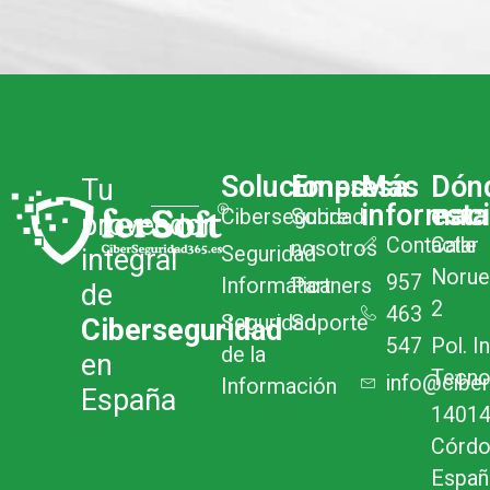
Soluciones
Empresa
Más
Dón
Tu
informac
est
Ciberseguridad
Sobre
proveedor
Contactar
Calle
nosotros
Seguridad
integral
Norue
957
Informática
Partners
de
2
463
Seguridad
Soporte
Ciberseguridad
547
Pol. In
de la
en
Tecn
info@ciber
Información
España
14014
Córdo