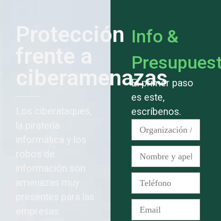
Protección
Info &
frente a
Presupues
ciberamenazas
El primer paso
es este,
Los ciberataques,
escríbenos.
la piratería
informática y los
robos de
información son
amenazas muy
presentes para las
empresas