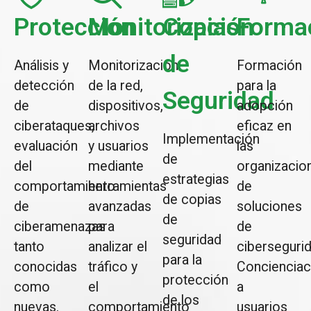
Protección
Monitorización
Copias
Forma
de
Análisis y
Monitorización
Formación
detección
de la red,
para la
Seguridad
de
dispositivos,
adopción
ciberataques,
archivos
eficaz en
Implementación
evaluación
y usuarios
las
de
del
mediante
organizacio
estrategias
comportamiento
herramientas
de
de copias
de
avanzadas
soluciones
de
ciberamenazas
para
de
seguridad
tanto
analizar el
cibersegurid
para la
conocidas
tráfico y
Concienciac
protección
como
el
a
de los
nuevas.
comportamiento
usuarios